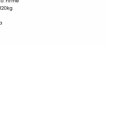
to: Firme
 120kg
a