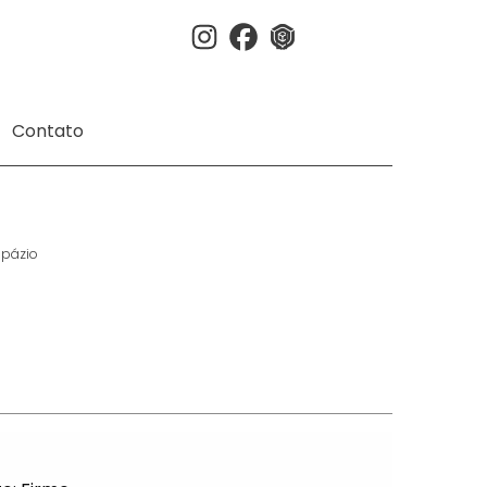
Instagram
Facebook
3dwherehouse
Contato
pázio