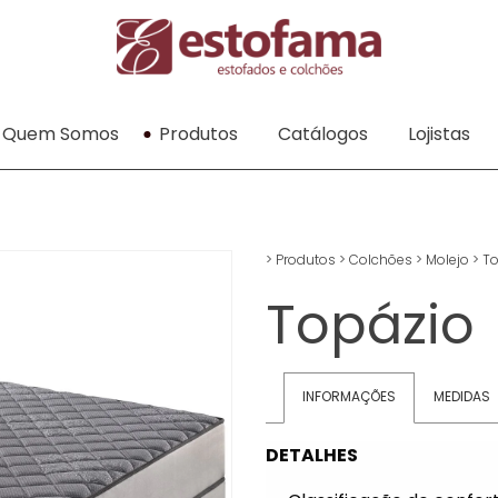
Quem Somos
Produtos
Catálogos
Lojistas
>
Produtos
>
Colchões
>
Molejo
>
To
Topázio
INFORMAÇÕES
MEDIDAS
DETALHES