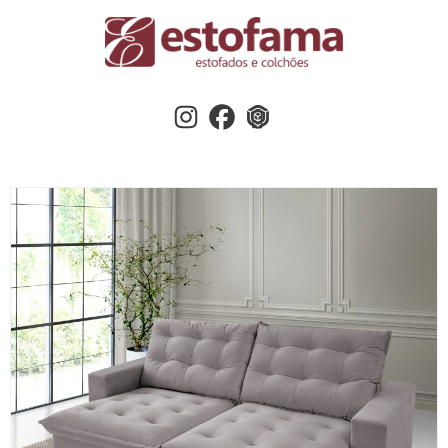
Instagram
Facebook
3dwherehouse