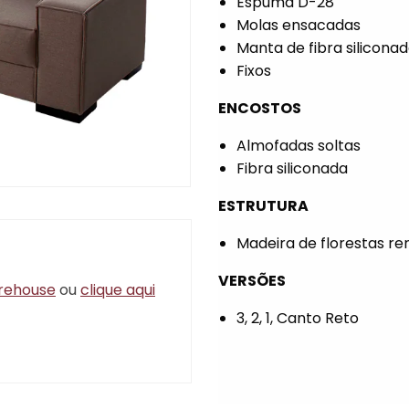
Espuma D-28
Molas ensacadas
Manta de fibra silicona
Fixos
ENCOSTOS
Almofadas soltas
Fibra siliconada
ESTRUTURA
Madeira de florestas re
VERSÕES
rehouse
ou
clique aqui
3, 2, 1, Canto Reto