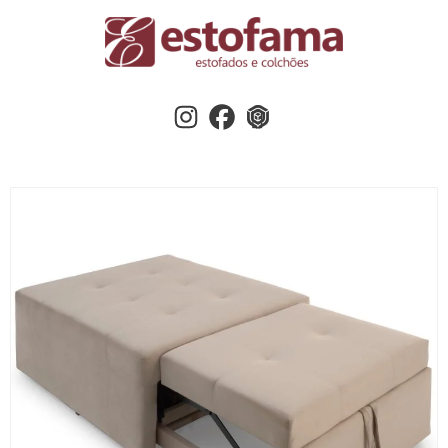
Instagram
Facebook
3dwherehouse