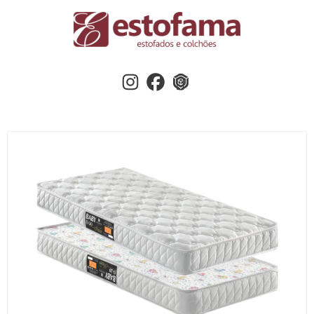
Instagram
Facebook
3dwherehouse