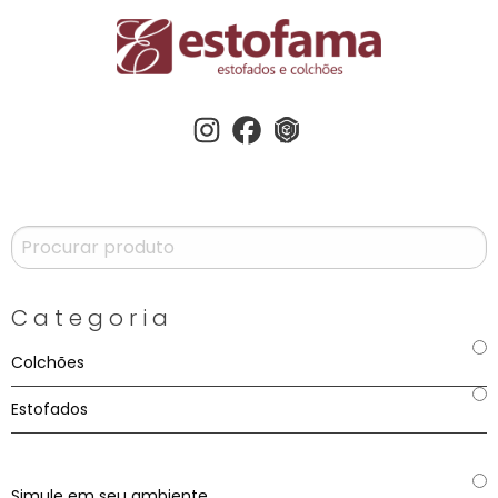
Instagram
Facebook
3dwherehouse
Categoria
Colchões
Estofados
Simule em seu ambiente