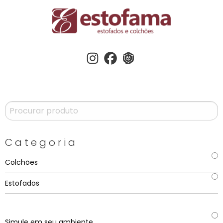
Instagram
Facebook
3dwherehouse
Categoria
Colchões
Estofados
Simule em seu ambiente