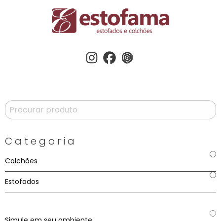
Instagram
Facebook
3dwherehouse
Categoria
Colchões
Estofados
Simule em seu ambiente